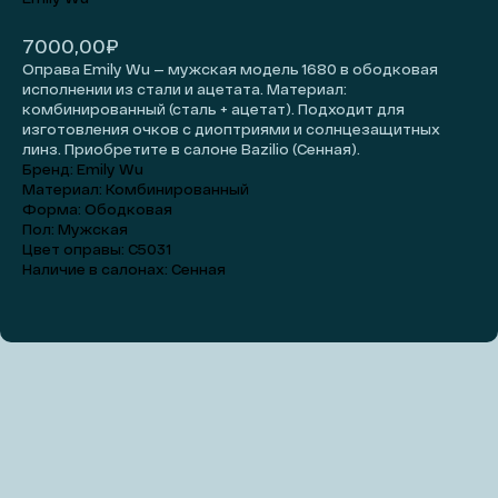
₽
7000,00
Оправа Emily Wu — мужская модель 1680 в ободковая
исполнении из стали и ацетата. Материал:
комбинированный (сталь + ацетат). Подходит для
изготовления очков с диоптриями и солнцезащитных
линз. Приобретите в салоне Bazilio (Сенная).
Бренд: Emily Wu
Материал: Комбинированный
Форма: Ободковая
Пол: Мужская
Цвет оправы: C5031
Наличие в салонах: Сенная
Добавить на примерку