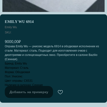
EMILY WU 6914
Emily Wu
SKU:
9000,00
₽
Оправа Emily Wu — унисекс модель 6914 в ободковая исполнении из
стали. Материал: сталь. Подходит для изготовления очков с
диоптриями и солнцезащитных линз. Приобретите в салоне Bazilio
(Сенная).
Бренд: Emily Wu
Материал: Сталь
Форма: Ободковая
Пол: Унисекс
Цвет оправы: C6531
Наличие в салонах: Сенная
Добавить на примерку