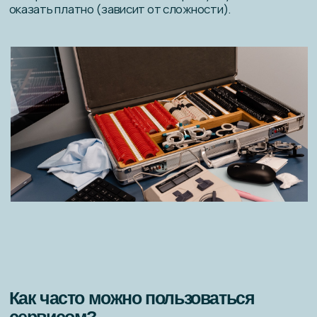
давят или разболтались. Посадка оправы всегда
должна быть оптимальной и не вызывать
дискомфорт, но в процессе эксплуатации может
что-то меняться. Приходите — все поправим для
вашего удобства.
Почему стоит доверить уход
BAZILIO?
Профессиональное оборудование — ультразвук
очищает даже труднодоступные места.
Опытные мастера — точно определят, какая