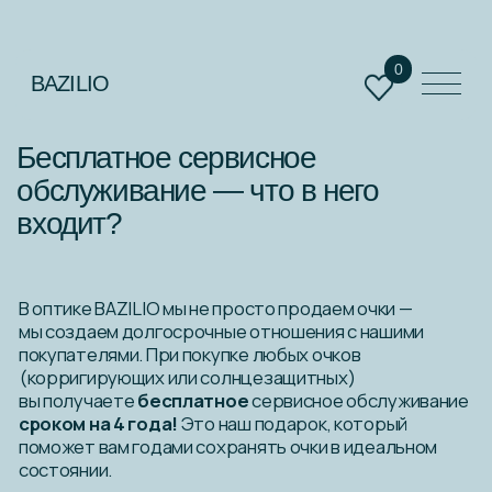
0
BAZILIO
Бесплатное сервисное
обслуживание — что в него
входит?
0
В оптике BAZILIO мы не просто продаем очки —
мы создаем долгосрочные отношения с нашими
покупателями. При покупке любых очков
(корригирующих или солнцезащитных)
вы получаете
бесплатное
сервисное обслуживание
сроком на 4 года!
Это наш подарок, который
поможет вам годами сохранять очки в идеальном
состоянии.