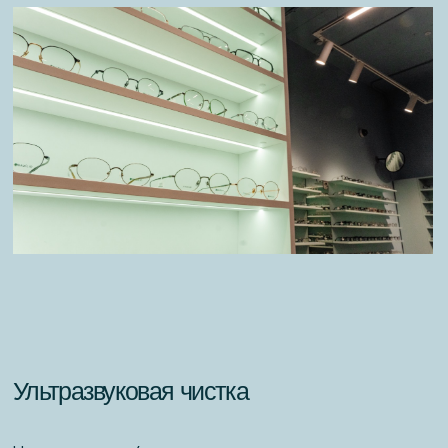
Ультразвуковая чистка
На протяжении 4 лет после покупки вы можете
бесплатно пользоваться ультразвуковой чисткой:
Глубокая очистка оправы и линз от загрязнений,
бактерий и жировых отложений.
Возвращает очкам первоначальную
прозрачность, особенно важно для линз
с антибликовым и другими деликатными
покрытиями.