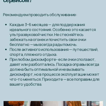
регулировка нужна именно вашей оправе.
Экономия — 4 года бесплатного обслуживания
сэкономят ваши деньги на ремонте и помогут
поддерживать внешний вид и качество очков.
Выбирая
BAZILIO
, вы получаете не просто очки,
а многолетнюю гарантию их безупречного
состояния!
Давайте дружить?
Станьте частью нашей программы лояльности
и получайте бонусы с каждой покупки в оптике