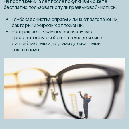
Ремонт и регулировка посадки
Мелкий ремонт и регулировка также входят
в обслуживание:
Подтяжка ослабевших винтов.
Выравнивание и регулировка дужек для
идеальной посадки.
Корректировка носоупоров для комфортного
ношения.
Замена силиконовых насадок (при наличии
комплектующих).
Важно:
Сервис распространяется только на очки,
купленные в BAZILIO. Однако мы всегда рады помочь и
с "неродными" очками — некоторые услуги можем
оказать платно (зависит от сложности).