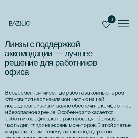
0
BAZILIO
Линзы с поддержкой
аккомодации — лучшее
решение для работников
0
офиса
В современном мире, где работа за компьютером
становится неотъемлемой частью нашей
повседневной жизни, важно обеспечить комфортное
и безопасное зрение. Особенно это касается
работников офиса, которые проводят большую
часть дня, глядя на экраны мониторов. В этой статье
мы рассмотрим, почему линзы с поддержкой
аккомодации являются лучшим решением для таких
условий