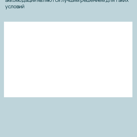
Что такое линзы с поддержкой
аккомодации?
Линзы с поддержкой аккомодации — это
специальные очковые линзы, разработанные для
снижения напряжения глаз при длительной работе
на близком расстоянии. Они имеют особую
конструкцию, которая помогает глазам
адаптироваться к различным расстояниям и снижает
усталость.