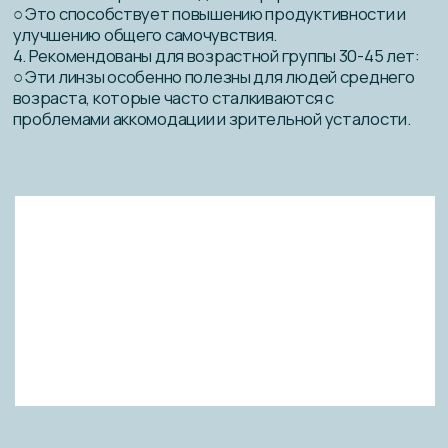
Кому подходят линзы с поддержкой
аккомодации?
Линзы с поддержкой аккомодации рекомендуются
следующим категориям пользователей:
● Дети и подростки: Особенно полезны для детей
с миопией и слабой аккомодацией, так как
их организм только развивается, и нарушения
зрения прогрессируют быстрее.
● Офисные работники: Люди, которые проводят
много времени за работой на близком расстоянии,
такие как чтение, письмо или работа с компьютером.
● Студенты: Студенты, которые часто занимаются
учёбой и используют компьютеры и книги.
● Ювелиры и другие специалисты: Люди, чья работа
требует длительной фокусировки на близких
объектах.