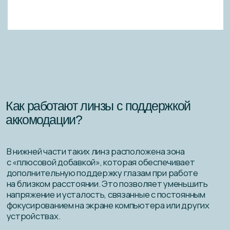
Преимущества линз с поддержкой
аккомодации
1. Оптимальная поддержка для глаз:
○ Эти линзы помогают глазам работать в
естественном режиме, снижая напряжение и
усталость.
○ Они обеспечивают чёткое зрение на всех
расстояниях, что особенно важно для работников
офиса, которые часто переключаются между
экраном компьютера и документами.
2. Уменьшение зрительной усталости:
○ Благодаря поддержке аккомодации, линзы
помогают предотвратить синдром зрительной