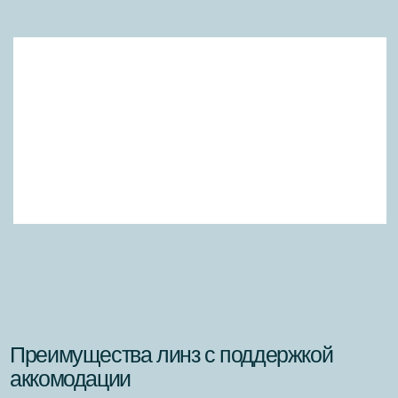
усталости, который проявляется в виде
покраснения глаз, дискомфорта и ухудшения
чёткости изображения.
○ Это особенно важно для тех, кто проводит за
компьютером более 8 часов в день.
3. Комфорт и естественная фокусировка:
○ Линзы с поддержкой аккомодации обеспечивают
комфортное и естественное зрение, что позволяет
избежать напряжения и дискомфорта в глазах.
○ Это способствует повышению продуктивности и
улучшению общего самочувствия.
4. Рекомендованы для возрастной группы 30-45 лет:
○ Эти линзы особенно полезны для людей среднего
возраста, которые часто сталкиваются с
проблемами аккомодации и зрительной усталости.