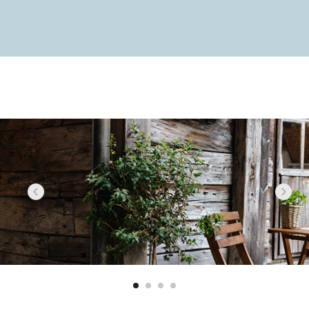
Линзы с поддержкой аккомодации — это идеальное
решение для работников офиса, которые хотят
обеспечить комфортное и безопасное зрение. Они
помогают снизить напряжение глаз, предотвратить
зрительную усталость и повысить продуктивность.
Если вы проводите много времени за компьютером
или другими устройствами, эти линзы станут вашим
надёжным помощником в борьбе за здоровье глаз.