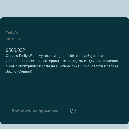
EMILY WU 1189
Emily Wu
SKU:
8048
6500,00
₽
Оправа Emily Wu — мужская модель 1189 в полуободковом
исполнении из стали. Материал: сталь. Подходит для изготовления
очков с диоптриями и солнцезащитных линз. Приобретите в салоне
Bazilio (Сенная).
Бренд: Emily Wu
Материал: Сталь
Форма: Полуободковая
Пол: Мужская
Цвет оправы: C6531
Наличие в салонах: Сенная
Добавить на примерку