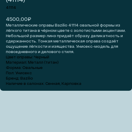
41114
₽
4500,00
Металлические оправы Bazilio 41114 овальной формы из
лёгкого титана в чёрном цвете с золотистыми акцентами.
Небольшой размер линз придаёт образу деликатность и
сдержанность. Тонкая металлическая оправа создаёт
ощущение лёгкости и изящества. Унисекс-модель для
повседневного и делового стиля.
Цвет оправы: Черный
Материал: Металл (титан)
Форма: Овальные
Пол: Унисекс
Добавить на примерку
Бренд: Bazilio
Наличие в салонах: Сенная, Карповка