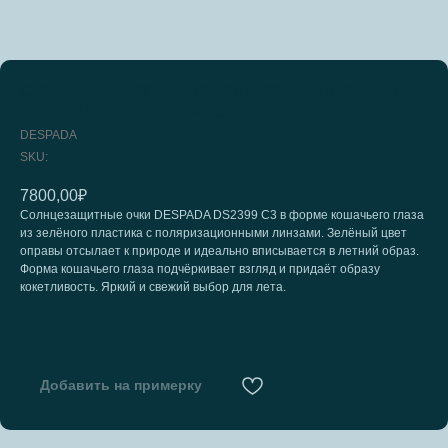
СОЛНЦЕЗАЩИТНЫЕ ОЧКИ DESPADA КОШАЧИЙ
ГЛАЗ ЗЕЛЁНЫЕ (DS2399 С3)
DESPADA
SKU:
7800,00
₽
Солнцезащитные очки DESPADA DS2399 С3 в форме кошачьего глаза
из зелёного пластика с поляризационными линзами. Зелёный цвет
оправы отсылает к природе и идеально вписывается в летний образ.
Форма кошачьего глаза подчёркивает взгляд и придаёт образу
кокетливость. Яркий и свежий выбор для лета.
Добавить на примерку