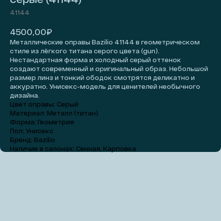
41144
₽
4500,00
Металлические оправы Bazilio 41144 в геометрическом
стиле из лёгкого титана серого цвета (gun).
Нестандартная форма и холодный серый оттенок
создают современный и оригинальный образ. Небольшой
размер линз и тонкий ободок смотрятся деликатно и
аккуратно. Унисекс-модель для ценителей необычного
дизайна.
Цвет оправы: Серый
Материал: Металл (титан)
Форма: Геометрия
Добавить на примерку
Пол: Унисекс
Бренд: Bazilio
Наличие в салонах: Сенная, Карповка