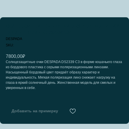
СОЛНЦЕЗАЩИТНЫЕ ОЧКИ DESPADA КОШАЧИЙ
ГЛАЗ БОРДОВЫЕ (DS2339 С3)
DESPADA
SKU:
7800,00
₽
Солнцезащитные очки DESPADA DS2339 С3 в форме кошачьего глаза
из бордового пластика с серыми поляризационными линзами.
Насыщенный бордовый цвет придаёт образу характер и
индивидуальность. Мягкая поляризация линз снижает нагрузку на
глаза в яркий солнечный день. Женственная модель для смелых и
уверенных в себе.
Добавить на примерку