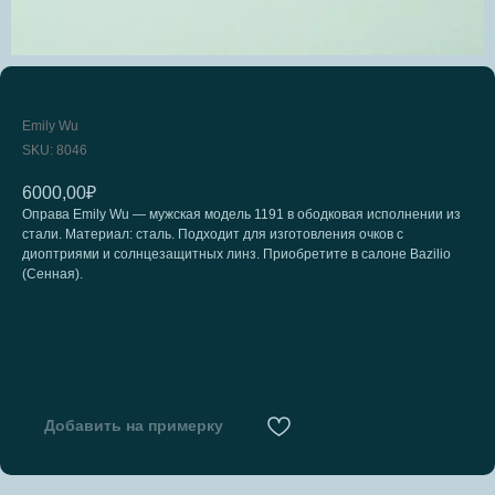
EMILY WU 1191
Emily Wu
SKU:
8046
6000,00
₽
Оправа Emily Wu — мужская модель 1191 в ободковая исполнении из
стали. Материал: сталь. Подходит для изготовления очков с
диоптриями и солнцезащитных линз. Приобретите в салоне Bazilio
(Сенная).
Бренд: Emily Wu
Материал: Сталь
Форма: Ободковая
Пол: Мужская
Цвет оправы: C5031
Наличие в салонах: Сенная
Добавить на примерку