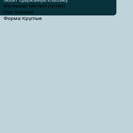
любит сдержанную классику.
Добавить на примерку
Материал: Металл (титан)
Пол: Унисекс
Форма: Круглые