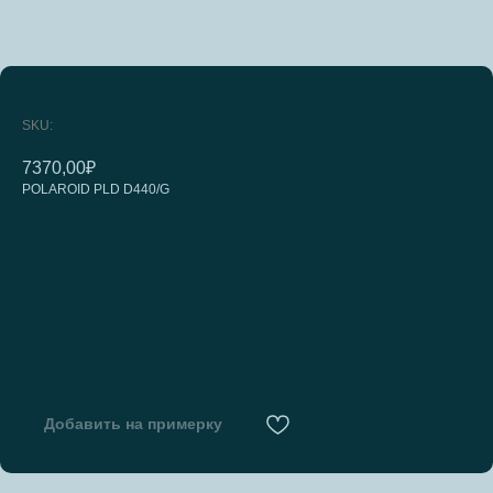
POLAROID PLD D440/G
SKU:
7370,00
₽
POLAROID PLD D440/G
Добавить на примерку