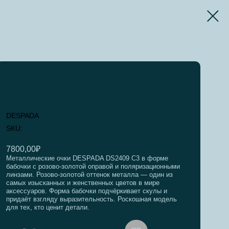
СОЛНЦЕЗАЩИТНЫЕ ОЧКИ DESPADA
БАБОЧКА РОЗОВО-ЗОЛОТЫЕ (DS2409
C3)
DESPADA
SKU:
7800,00
₽
Металлические очки DESPADA DS2409 C3 в форме
бабочки с розово-золотой оправой и поляризационными
линзами. Розово-золотой оттенок металла — один из
самых изысканных и женственных цветов в мире
аксессуаров. Форма бабочки подчёркивает скулы и
придаёт взгляду выразительность. Роскошная модель
для тех, кто ценит детали.