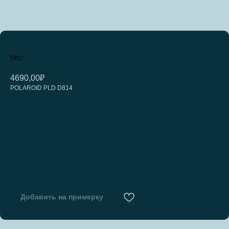
POLAROID PLD D814
SKU:
4690,00
₽
POLAROID PLD D814
Добавить на примерку