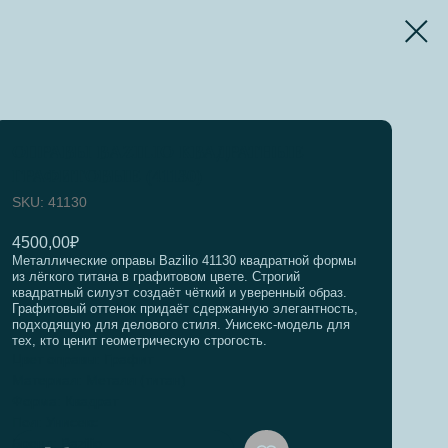
ОПРАВЫ BAZILIO КВАДРАТНЫЕ
ГРАФИТОВЫЕ (41130)
SKU:
41130
4500,00
₽
Металлические оправы Bazilio 41130 квадратной формы
из лёгкого титана в графитовом цвете. Строгий
квадратный силуэт создаёт чёткий и уверенный образ.
Графитовый оттенок придаёт сдержанную элегантность,
подходящую для делового стиля. Унисекс-модель для
тех, кто ценит геометрическую строгость.
Цвет оправы: Графит
Материал: Металл (титан)
Форма: Квадрат
Пол: Унисекс
Бренд: Bazilio