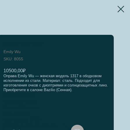
EMILY WU 1317
Emily Wu
SKU:
8055
10500,00
₽
Оправа Emily Wu — женская модель 1317 в ободковом
исполнении из стали. Материал: сталь. Подходит для
изготовления очков с диоптриями и солнцезащитных линз.
Приобретите в салоне Bazilio (Сенная).
Бренд: Emily Wu
Материал: Сталь
Форма: Ободковая
Пол: Женская
Цвет оправы: C2031
Наличие в салонах: Сенная